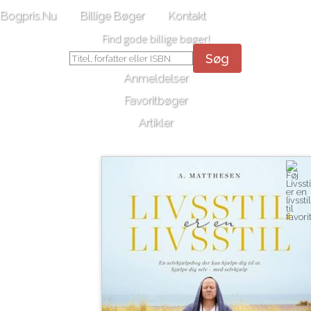
Bogpris.Nu
Billige Bøger
Kontakt
Find gode billige bøger!
Søg
Anmeldelser
Favoritbøger
Artikler