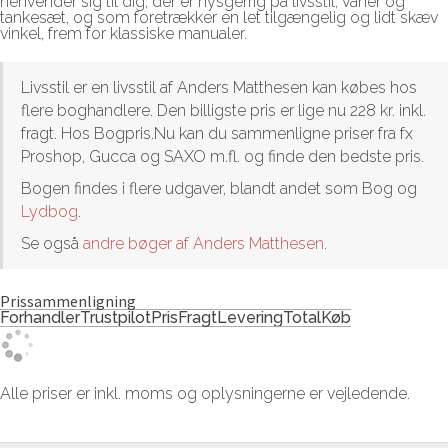
henvender sig til dig, der er nysgerrig på livsstil, vaner og
tankesæt, og som foretrækker en let tilgængelig og lidt skæv
vinkel, frem for klassiske manualer.
Livsstil er en livsstil af Anders Matthesen kan købes hos
flere boghandlere. Den billigste pris er lige nu 228 kr. inkl.
fragt. Hos Bogpris.Nu kan du sammenligne priser fra fx
Proshop, Gucca og SAXO m.fl. og finde den bedste pris.
Bogen findes i flere udgaver, blandt andet som Bog og
Lydbog
.
Se også
andre bøger af Anders Matthesen
.
Prissammenligning
Forhandler
Trustpilot
Pris
Fragt
Levering
Total
Køb
Alle priser er inkl. moms og oplysningerne er vejledende.